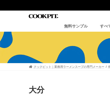
コ
ナ
ン
ビ
テ
ゲ
ン
ー
ツ
シ
無料サンプル
すべ
へ
ョ
ス
ン
キ
に
ッ
移
プ
動
クックピット｜業務用ラーメンスープの専門メーカー
大分