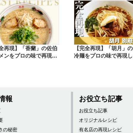
全再現】「香蘭」の佐伯
【完全再現】「胡月」の
メンをプロの味で再現し
冷麺をプロの味で再現し
シピ
シピ
情報
お役立ち記事
Y
お役立ち記事
要
オリジナルレシピ
さの秘密
有名店の再現レシピ