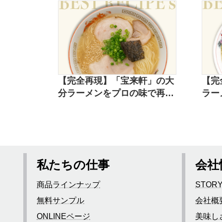
【完全再現】「宝来軒」の大
【完
分ラーメンをプロの味で再現
ラー
したレシピ
たレ
私たちの仕事
会社
商品ラインナップ
STOR
無料サンプル
会社概
ONLINEページ
美味し