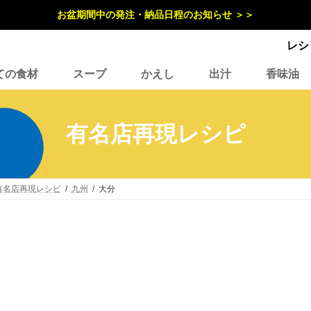
お盆期間中の発注・納品日程のお知らせ ＞＞
レシ
ての食材
スープ
かえし
出汁
香味油
有名店再現レシピ
有名店再現レシピ
九州
大分