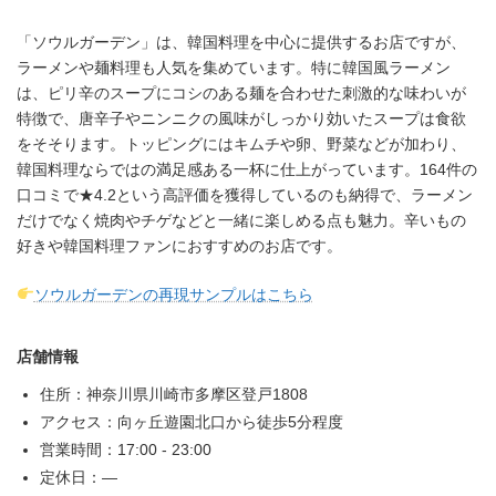
「ソウルガーデン」は、韓国料理を中心に提供するお店ですが、
ラーメンや麺料理も人気を集めています。特に韓国風ラーメン
は、ピリ辛のスープにコシのある麺を合わせた刺激的な味わいが
特徴で、唐辛子やニンニクの風味がしっかり効いたスープは食欲
をそそります。トッピングにはキムチや卵、野菜などが加わり、
韓国料理ならではの満足感ある一杯に仕上がっています。164件の
口コミで★4.2という高評価を獲得しているのも納得で、ラーメン
だけでなく焼肉やチゲなどと一緒に楽しめる点も魅力。辛いもの
好きや韓国料理ファンにおすすめのお店です。
ソウルガーデンの再現サンプルはこちら
店舗情報
住所：神奈川県川崎市多摩区登戸1808
アクセス：向ヶ丘遊園北口から徒歩5分程度
営業時間：17:00 - 23:00
定休日：—