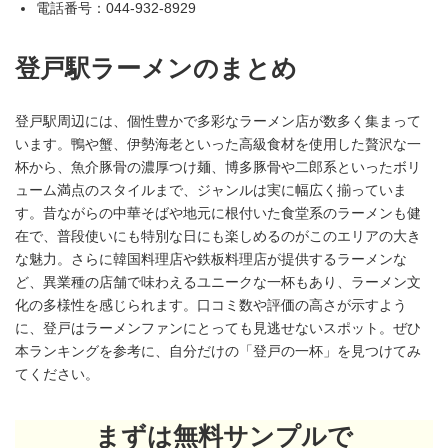
電話番号：044-932-8929
登戸駅ラーメンのまとめ
登戸駅周辺には、個性豊かで多彩なラーメン店が数多く集まって
います。鴨や蟹、伊勢海老といった高級食材を使用した贅沢な一
杯から、魚介豚骨の濃厚つけ麺、博多豚骨や二郎系といったボリ
ューム満点のスタイルまで、ジャンルは実に幅広く揃っていま
す。昔ながらの中華そばや地元に根付いた食堂系のラーメンも健
在で、普段使いにも特別な日にも楽しめるのがこのエリアの大き
な魅力。さらに韓国料理店や鉄板料理店が提供するラーメンな
ど、異業種の店舗で味わえるユニークな一杯もあり、ラーメン文
化の多様性を感じられます。口コミ数や評価の高さが示すよう
に、登戸はラーメンファンにとっても見逃せないスポット。ぜひ
本ランキングを参考に、自分だけの「登戸の一杯」を見つけてみ
てください。
まずは無料サンプルで