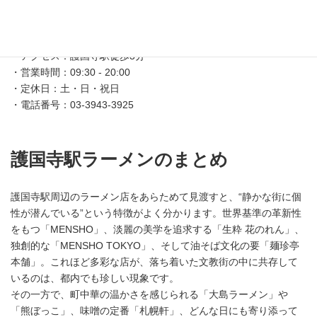
店舗情報
・住所：東京都文京区音羽1-15-15
・アクセス：護国寺駅徒歩3分
・営業時間：09:30 - 20:00
・定休日：土・日・祝日
・電話番号：03-3943-3925
護国寺駅ラーメンのまとめ
護国寺駅周辺のラーメン店をあらためて見渡すと、“静かな街に個
性が潜んでいる”という特徴がよく分かります。世界基準の革新性
をもつ「MENSHO」、淡麗の美学を追求する「生粋 花のれん」、
独創的な「MENSHO TOKYO」、そして油そば文化の要「麺珍亭
本舗」。これほど多彩な店が、落ち着いた文教街の中に共存して
いるのは、都内でも珍しい現象です。
その一方で、町中華の温かさを感じられる「大島ラーメン」や
「熊ぼっこ」、味噌の定番「札幌軒」、どんな日にも寄り添って