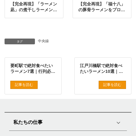
【完全再現】「ラーメン
【完全再現】「福十八」
凪」の煮干しラーメンを
の豚骨ラーメンをプロの
プロの味で再現したレシ
味で再現したレシピ
ピ
中央線
タグ
要町駅で絶対食べたい
江戸川橋駅で絶対食べ
ラーメン7選｜行列必至
たいラーメン10選｜行
の名店から穴場まで徹
列必至の名店から穴場
底紹介
まで徹底紹介
記事を読む
記事を読む
私たちの仕事