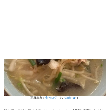
・電話番号：ー
13位：大来（★4.0／497件）
写真出典：
食べログ
（by
ralphman
）