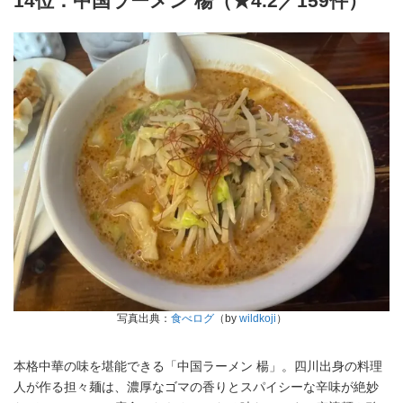
14位：中国ラーメン 楊（★4.2／159件）
写真出典：
食べログ
（by
wildkoji
）
本格中華の味を堪能できる「中国ラーメン 楊」。四川出身の料理
人が作る担々麺は、濃厚なゴマの香りとスパイシーな辛味が絶妙