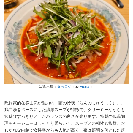
写真出典：
食べログ
（by
Erena.
）
隠れ家的な雰囲気が魅力の「蘭の拾璞（らんのしゅうはく）」。
鶏白湯をベースにした濃厚スープが特徴で、クリーミーながらも
後味はすっきりとしたバランスの良さが光ります。特製の低温調
理チャーシューはしっとり柔らかく、スープとの相性も抜群。お
しゃれな内装で女性客からも人気が高く、夜は照明を落とした落