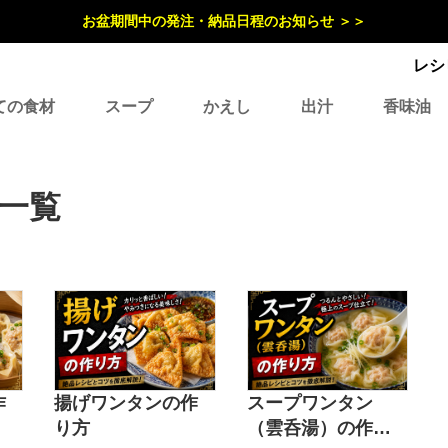
お盆期間中の発注・納品日程のお知らせ ＞＞
レシ
ての食材
スープ
かえし
出汁
香味油
一覧
作
揚げワンタンの作
スープワンタン
り方
（雲呑湯）の作り