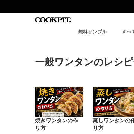
コ
ナ
ン
ビ
テ
ゲ
ン
ー
ツ
シ
無料サンプル
すべ
へ
ョ
ス
ン
キ
に
ッ
移
プ
動
一般ワンタンのレシピ
焼きワンタンの作
蒸しワンタンの
り方
り方