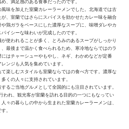
温め、満足感のある食事だったのです。
の風味を加えた室蘭カレーラーメンでした。北海道では古
たが、室蘭ではさらにスパイスを効かせたカレー味を融合
骨や鶏ガラをベースにした濃厚なスープに、味噌ダレやカ
スパイシーな味わいが完成したのです。
麺が使われることが多く、とろみのあるスープがしっかり
く、最後まで温かく食べられるため、寒冷地ならではのラ
材にはチャーシューやもやし、ネギ、わかめなどが定番
アレンジも人気を集めています。
れて楽しむスタイルも室蘭ならではの食べ方です。濃厚な
、多くの人々に支持されています。
表するご当地グルメとして全国的にも注目されています。
に行われ、観光客が室蘭を訪れる目的の一つにもなってい
、人々の暮らしの中から生まれた室蘭カレーラーメンは、
です。