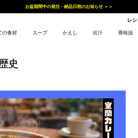
お盆期間中の発注・納品日程のお知らせ ＞＞
レシ
ての食材
スープ
かえし
出汁
香味油
歴史