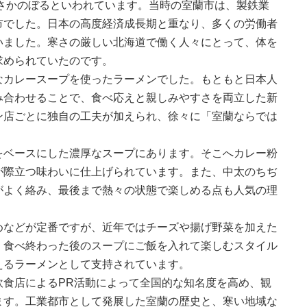
にさかのぼるといわれています。当時の室蘭市は、製鉄業
市でした。日本の高度経済成長期と重なり、多くの労働者
いました。寒さの厳しい北海道で働く人々にとって、体を
求められていたのです。
なカレースープを使ったラーメンでした。もともと日本人
み合わせることで、食べ応えと親しみやすさを両立した新
ン店ごとに独自の工夫が加えられ、徐々に「室蘭ならでは
をベースにした濃厚なスープにあります。そこへカレー粉
が際立つ味わいに仕上げられています。また、中太のちぢ
がよく絡み、最後まで熱々の状態で楽しめる点も人気の理
めなどが定番ですが、近年ではチーズや揚げ野菜を加えた
、食べ終わった後のスープにご飯を入れて楽しむスタイル
えるラーメンとして支持されています。
飲食店によるPR活動によって全国的な知名度を高め、観
ます。工業都市として発展した室蘭の歴史と、寒い地域な