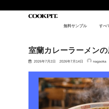
コ
ナ
ン
ビ
テ
ゲ
ン
ー
ツ
シ
無料サンプル
すべ
へ
ョ
ス
ン
キ
に
ッ
移
プ
動
室蘭カレーラーメンの
最
2026年7月2日
2026年7月14日
nagaoka
終
更
新
日
時
: