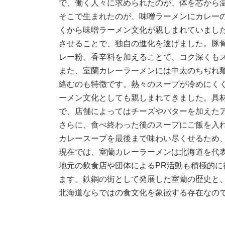
で、働く人々に求められたのが、体を芯から
そこで生まれたのが、味噌ラーメンにカレー
くから味噌ラーメン文化が親しまれていまし
させることで、独自の進化を遂げました。豚
レー粉、香辛料を加えることで、コク深くも
また、室蘭カレーラーメンには中太のちぢれ
絡むのも特徴です。熱々のスープが冷めにく
ーメン文化としても親しまれてきました。具
で、店舗によってはチーズやバターを加えた
さらに、食べ終わった後のスープにご飯を入
カレースープを最後まで味わい尽くせるため
現在では、室蘭カレーラーメンは北海道を代
地元の飲食店や団体によるPR活動も積極的
ます。鉄鋼の街として発展した室蘭の歴史と
北海道ならではの食文化を象徴する存在なの