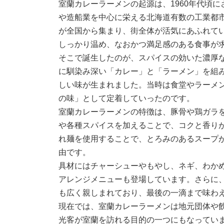
室蘭カレーラーメンの起源は、1960年代頃
や造船業を中心に栄える北海道有数の工業都
が全国から集まり、街全体が活気にあふれて
しっかり温め、なおかつ満足感のある食事が
そこで誕生したのが、スパイスの効いた濃厚
に馴染み深い「カレー」と「ラーメン」を組
しい味が生まれました。当時は食堂やラーメ
の味」として定着していったのです。
室蘭カレーラーメンの特徴は、豚骨や鶏ガラ
や各種スパイスを加えることで、コクと香り
れ麺を使用することで、とろみのあるスープ
由です。
具材にはチャーシューやもやし、ネギ、わか
アレンジメニューも登場しています。さらに
も広く親しまれており、最後の一滴まで味わ
現在では、室蘭カレーラーメンは地元団体や
光客が室蘭を訪れる目的の一つにもなってい