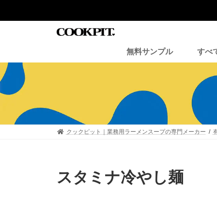
コ
ナ
ン
ビ
テ
ゲ
ン
ー
ツ
シ
無料サンプル
すべ
へ
ョ
ス
ン
キ
に
ッ
移
プ
動
クックピット｜業務用ラーメンスープの専門メーカー
スタミナ冷やし麺