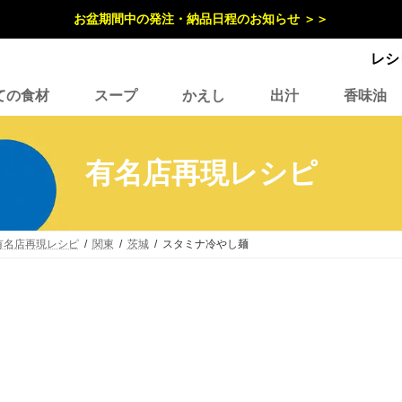
お盆期間中の発注・納品日程のお知らせ ＞＞
レシ
ての食材
スープ
かえし
出汁
香味油
有名店再現レシピ
有名店再現レシピ
関東
茨城
スタミナ冷やし麺