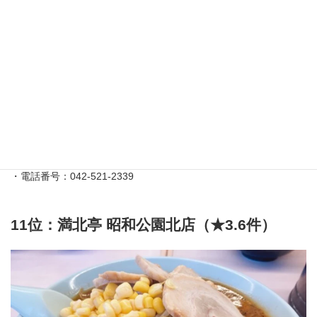
る際、「今日は少し変化球が欲しいな」という気分の日にぴった
りの名店です。
宝華らぁめん（ホウカラァメン）の再現サンプルはこちら
店舗情報
・住所：東京都立川市柴崎町3-7-4 山三第二ビル １Ｆ
・アクセス：立川駅南口 徒歩3分
・営業時間：11:00〜21:00
・定休日：—
・電話番号：042-521-2339
11位：満北亭 昭和公園北店（★3.6件）