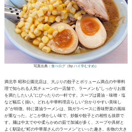
写真出典：
食べログ
（by
ハイ辛むすめ
）
満北亭 昭和公園北店は、大ぶりの餃子とボリューム満点の中華料
理で知られる人気チェーンの一店舗で、ラーメンも“しっかりお腹
を満たしたい人”にぴったりの一軒です。スープは醤油・味噌・塩
など幅広く揃い、どれも中華料理店らしい“分かりやすい美味し
さ”が特徴。特に醤油ラーメンは、鶏ガラベースに香味野菜の風味
が重なった、どこか懐かしい味で、炒飯や餃子との相性も抜群で
す。麺は中太でやや柔らかめの茹で加減が多く、スープや具材と
よく馴染む“町の中華屋さんのラーメン”といった趣き。名物の大き