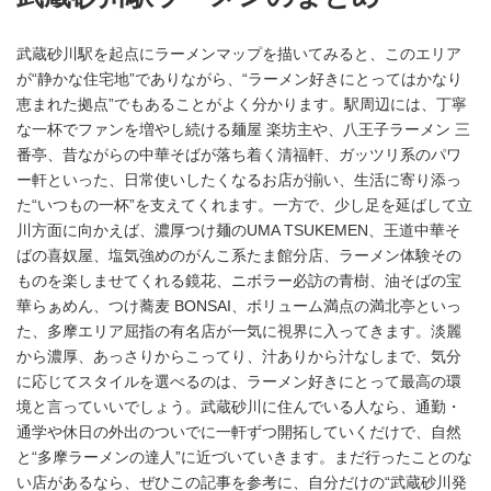
武蔵砂川駅を起点にラーメンマップを描いてみると、このエリア
が“静かな住宅地”でありながら、“ラーメン好きにとってはかなり
恵まれた拠点”でもあることがよく分かります。駅周辺には、丁寧
な一杯でファンを増やし続ける麺屋 楽坊主や、八王子ラーメン 三
番亭、昔ながらの中華そばが落ち着く清福軒、ガッツリ系のパワ
ー軒といった、日常使いしたくなるお店が揃い、生活に寄り添っ
た“いつもの一杯”を支えてくれます。一方で、少し足を延ばして立
川方面に向かえば、濃厚つけ麺のUMA TSUKEMEN、王道中華そ
ばの喜奴屋、塩気強めのがんこ系たま館分店、ラーメン体験その
ものを楽しませてくれる鏡花、ニボラー必訪の青樹、油そばの宝
華らぁめん、つけ蕎麦 BONSAI、ボリューム満点の満北亭といっ
た、多摩エリア屈指の有名店が一気に視界に入ってきます。淡麗
から濃厚、あっさりからこってり、汁ありから汁なしまで、気分
に応じてスタイルを選べるのは、ラーメン好きにとって最高の環
境と言っていいでしょう。武蔵砂川に住んでいる人なら、通勤・
通学や休日の外出のついでに一軒ずつ開拓していくだけで、自然
と“多摩ラーメンの達人”に近づいていきます。まだ行ったことのな
い店があるなら、ぜひこの記事を参考に、自分だけの“武蔵砂川発