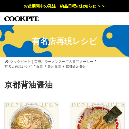
コ
ナ
お盆期間中の発注・納品日程のお知らせ ＞＞
ン
ビ
テ
ゲ
ン
ー
ツ
シ
へ
ョ
ス
ン
キ
に
有名店再現レシピ
ッ
移
プ
動
クックピット｜業務用ラーメンスープの専門メーカー
有名店再現レシピ
豚骨
醤油豚骨
京都背油醤油
京都背油醤油