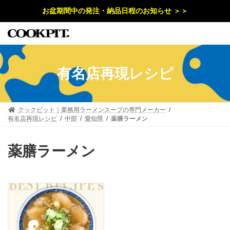
コ
ナ
お盆期間中の発注・納品日程のお知らせ ＞＞
ン
ビ
テ
ゲ
ン
ー
ツ
シ
へ
ョ
ス
ン
キ
に
有名店再現レシピ
ッ
移
プ
動
クックピット｜業務用ラーメンスープの専門メーカー
有名店再現レシピ
中部
愛知県
薬膳ラーメン
薬膳ラーメン