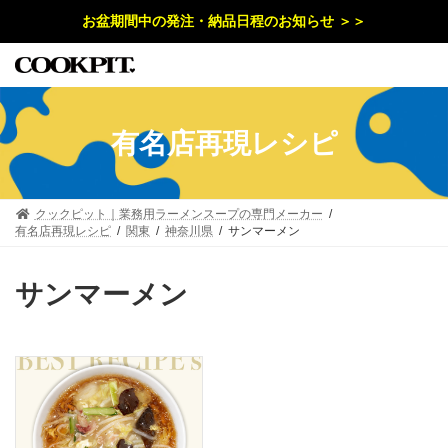
コ
ナ
お盆期間中の発注・納品日程のお知らせ ＞＞
ン
ビ
テ
ゲ
ン
ー
ツ
シ
へ
ョ
ス
ン
キ
に
有名店再現レシピ
ッ
移
プ
動
クックピット｜業務用ラーメンスープの専門メーカー
有名店再現レシピ
関東
神奈川県
サンマーメン
サンマーメン