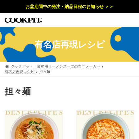
コ
ナ
お盆期間中の発注・納品日程のお知らせ ＞＞
ン
ビ
テ
ゲ
ン
ー
ツ
シ
へ
ョ
ス
ン
キ
に
有名店再現レシピ
ッ
移
プ
動
クックピット｜業務用ラーメンスープの専門メーカー
有名店再現レシピ
担々麺
担々麺