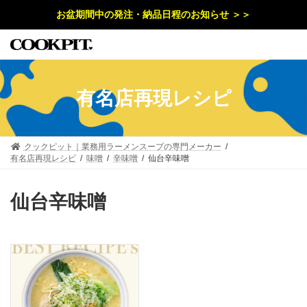
コ
ナ
お盆期間中の発注・納品日程のお知らせ ＞＞
ン
ビ
テ
ゲ
ン
ー
ツ
シ
へ
ョ
ス
ン
キ
に
有名店再現レシピ
ッ
移
プ
動
クックピット｜業務用ラーメンスープの専門メーカー
有名店再現レシピ
味噌
辛味噌
仙台辛味噌
仙台辛味噌