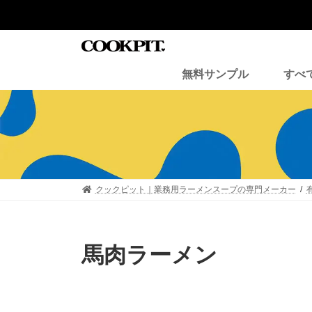
コ
ナ
ン
ビ
テ
ゲ
ン
ー
ツ
シ
無料サンプル
すべ
へ
ョ
ス
ン
キ
に
ッ
移
プ
動
クックピット｜業務用ラーメンスープの専門メーカー
馬肉ラーメン