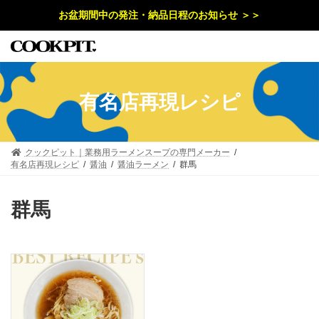
コ
ナ
お盆期間中の発注・納品日程のお知らせ ＞＞
ン
ビ
テ
ゲ
ン
ー
ツ
シ
へ
ョ
ス
ン
キ
に
有名店再現レシピ
ッ
移
プ
動
クックピット｜業務用ラーメンスープの専門メーカー
有名店再現レシピ
醤油
醤油ラーメン
群馬
群馬