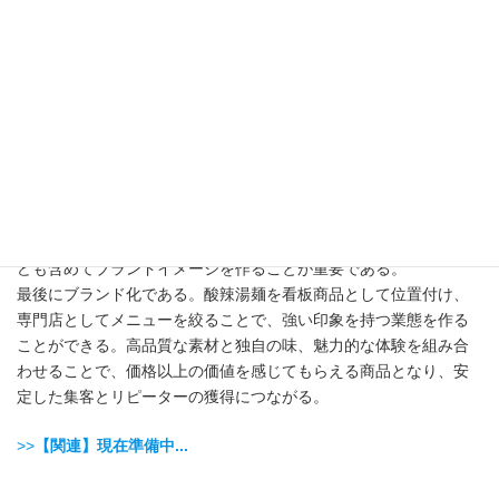
感を演出することが可能になる。
次に味の独自性を作ることも重要である。酸辣湯麺は酸味と辛味
のバランスが特徴の料理であるため、黒酢の種類や香辛料の配合
を工夫することで店舗独自の味を確立できる。例えば、花椒を加
えてしびれの要素を取り入れたり、香味油を自家製にすること
で、他店にはない個性的な味わいを作ることができる。
さらに、食事体験としての価値を高めることも高付加価値化につ
ながる。器や盛り付け、店内の雰囲気を工夫することで、単なる
食事ではなく「体験型の料理」として提供することができる。特
に専門店として展開する場合は、香りや見た目、提供スタイルな
ども含めてブランドイメージを作ることが重要である。
最後にブランド化である。酸辣湯麺を看板商品として位置付け、
専門店としてメニューを絞ることで、強い印象を持つ業態を作る
ことができる。高品質な素材と独自の味、魅力的な体験を組み合
わせることで、価格以上の価値を感じてもらえる商品となり、安
定した集客とリピーターの獲得につながる。
>>
【関連】現在準備中...