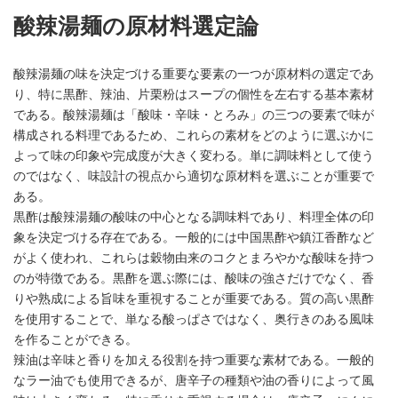
酸辣湯麺の原材料選定論
酸辣湯麺の味を決定づける重要な要素の一つが原材料の選定であ
り、特に黒酢、辣油、片栗粉はスープの個性を左右する基本素材
である。酸辣湯麺は「酸味・辛味・とろみ」の三つの要素で味が
構成される料理であるため、これらの素材をどのように選ぶかに
よって味の印象や完成度が大きく変わる。単に調味料として使う
のではなく、味設計の視点から適切な原材料を選ぶことが重要で
ある。
黒酢は酸辣湯麺の酸味の中心となる調味料であり、料理全体の印
象を決定づける存在である。一般的には中国黒酢や鎮江香酢など
がよく使われ、これらは穀物由来のコクとまろやかな酸味を持つ
のが特徴である。黒酢を選ぶ際には、酸味の強さだけでなく、香
りや熟成による旨味を重視することが重要である。質の高い黒酢
を使用することで、単なる酸っぱさではなく、奥行きのある風味
を作ることができる。
辣油は辛味と香りを加える役割を持つ重要な素材である。一般的
なラー油でも使用できるが、唐辛子の種類や油の香りによって風