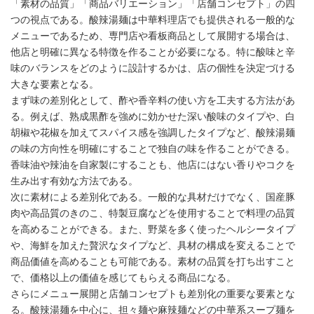
「素材の品質」「商品バリエーション」「店舗コンセプト」の四
つの視点である。酸辣湯麺は中華料理店でも提供される一般的な
メニューであるため、専門店や看板商品として展開する場合は、
他店と明確に異なる特徴を作ることが必要になる。特に酸味と辛
味のバランスをどのように設計するかは、店の個性を決定づける
大きな要素となる。
まず味の差別化として、酢や香辛料の使い方を工夫する方法があ
る。例えば、熟成黒酢を強めに効かせた深い酸味のタイプや、白
胡椒や花椒を加えてスパイス感を強調したタイプなど、酸辣湯麺
の味の方向性を明確にすることで独自の味を作ることができる。
香味油や辣油を自家製にすることも、他店にはない香りやコクを
生み出す有効な方法である。
次に素材による差別化である。一般的な具材だけでなく、国産豚
肉や高品質のきのこ、特製豆腐などを使用することで料理の品質
を高めることができる。また、野菜を多く使ったヘルシータイプ
や、海鮮を加えた贅沢なタイプなど、具材の構成を変えることで
商品価値を高めることも可能である。素材の品質を打ち出すこと
で、価格以上の価値を感じてもらえる商品になる。
さらにメニュー展開と店舗コンセプトも差別化の重要な要素とな
る。酸辣湯麺を中心に、担々麺や麻辣麺などの中華系スープ麺を