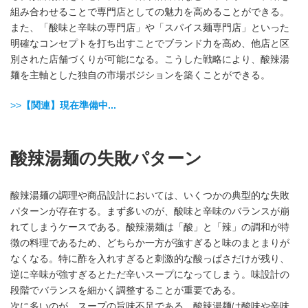
組み合わせることで専門店としての魅力を高めることができる。
また、「酸味と辛味の専門店」や「スパイス麺専門店」といった
明確なコンセプトを打ち出すことでブランド力を高め、他店と区
別された店舗づくりが可能になる。こうした戦略により、酸辣湯
麺を主軸とした独自の市場ポジションを築くことができる。
>>
【関連】現在準備中...
酸辣湯麺の失敗パターン
酸辣湯麺の調理や商品設計においては、いくつかの典型的な失敗
パターンが存在する。まず多いのが、酸味と辛味のバランスが崩
れてしまうケースである。酸辣湯麺は「酸」と「辣」の調和が特
徴の料理であるため、どちらか一方が強すぎると味のまとまりが
なくなる。特に酢を入れすぎると刺激的な酸っぱさだけが残り、
逆に辛味が強すぎるとただ辛いスープになってしまう。味設計の
段階でバランスを細かく調整することが重要である。
次に多いのが、スープの旨味不足である。酸辣湯麺は酸味や辛味