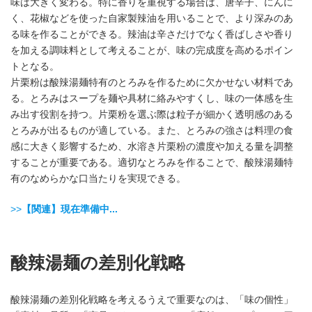
味は大きく変わる。特に香りを重視する場合は、唐辛子、にんに
く、花椒などを使った自家製辣油を用いることで、より深みのあ
る味を作ることができる。辣油は辛さだけでなく香ばしさや香り
を加える調味料として考えることが、味の完成度を高めるポイン
トとなる。
片栗粉は酸辣湯麺特有のとろみを作るために欠かせない材料であ
る。とろみはスープを麺や具材に絡みやすくし、味の一体感を生
み出す役割を持つ。片栗粉を選ぶ際は粒子が細かく透明感のある
とろみが出るものが適している。また、とろみの強さは料理の食
感に大きく影響するため、水溶き片栗粉の濃度や加える量を調整
することが重要である。適切なとろみを作ることで、酸辣湯麺特
有のなめらかな口当たりを実現できる。
>>
【関連】現在準備中...
酸辣湯麺の差別化戦略
酸辣湯麺の差別化戦略を考えるうえで重要なのは、「味の個性」