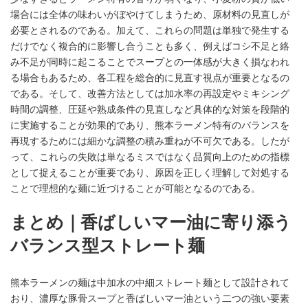
場合には全体の味わいがぼやけてしまうため、原材料の見直しが
必要とされるのである。加えて、これらの問題は単独で発生する
だけでなく複合的に影響し合うことも多く、例えばコシ不足と絡
み不足が同時に起こることでスープとの一体感が大きく損なわれ
る場合もあるため、各工程を総合的に見直す視点が重要となるの
である。そして、改善方法としては加水率の再設定やミキシング
時間の調整、圧延や熟成条件の見直しなど具体的な対策を段階的
に実施することが効果的であり、熊本ラーメン特有のバランスを
再現するためには細かな調整の積み重ねが不可欠である。したが
って、これらの失敗は単なるミスではなく品質向上のための指標
として捉えることが重要であり、原因を正しく理解して対処する
ことで理想的な麺に近づけることが可能となるのである。
まとめ｜香ばしいマー油に寄り添う
バランス型ストレート麺
熊本ラーメンの麺は中加水の中細ストレート麺として設計されて
おり、濃厚な豚骨スープと香ばしいマー油という二つの強い要素