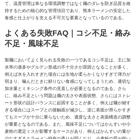
て、温度管理は単なる環境調整ではなく麺のダレを防ぎ品質を維
持するための核心的な管理項目であり、熊本ラーメンの安定した
食感と仕上がりを支える不可欠な要素となっているのである。
よくある失敗FAQ｜コシ不足・絡み
不足・風味不足
製麺においてよく見られる失敗の一つであるコシ不足は、主に加
水率の過多やグルテン形成の不十分さが原因となることが多く、
例えば水を入れすぎた場合には生地が柔らかくなりすぎて弾力が
弱まり、噛んだときに頼りない食感になってしまうため、適切な
加水量とミキシング条件の見直しが必要となるのである。さら
に、絡み不足という問題は麺の太さや表面状態、さらにはストレ
ート形状の設計バランスに起因することが多く、例えば麺が細す
ぎる場合にはスープとの接触面が減少し、逆に表面が滑らかすぎ
てもスープが十分に乗らないため、適度な太さと表面構造の調整
が重要となるのである。また、風味不足についてはかんすいや小
麦粉の選定ミスが影響するケースがあり、例えばかんすいの量が
少なすぎるとラーメン特有の香りが弱くなり、小麦粉の質が低い