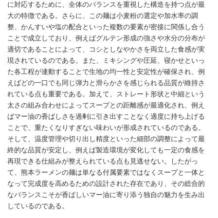
に対応するために、全体のバランスを重視した構造を持つ点が最
大の特徴である。さらに、この麺は小麦粉の選定や加水率の調
整、かんすいや塩の配合といった複数の要素が密接に関係し合う
ことで成立しており、例えばグルテン形成の強さや水分の分布が
適切であることによって、コシとしなやかさを両立した食感が実
現されているのである。また、ミキシングや圧延、寝かせといっ
た各工程が連動することで生地の均一性と安定性が確保され、例
えばどの一口でも同じ弾力と滑らかさを感じられる品質が維持さ
れている点も重要である。加えて、ストレート形状と中細という
太さの組み合わせによってスープとの距離感が最適化され、例え
ばマー油の香ばしさを過剰に引き出すことなく適度に持ち上げる
ことで、重たくなりすぎない味わいが形成されているのである。
そして、温度管理や切り出し精度といった細部の調整によって最
終的な品質が安定し、例えば製造環境が変化しても一定の食感を
再現できる仕組みが整えられている点も見逃せない。したがっ
て、熊本ラーメンの麺は単なる付属要素ではなくスープと一体と
なって完成度を高めるための設計された存在であり、その総合的
なバランスこそが香ばしいマー油に寄り添う独自の魅力を生み出
しているのである。