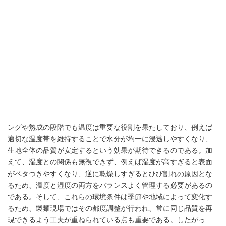
温度管理｜ダレ防止と品質維持
温度管理は製麺工程全体において生地の状態を安定させるための
重要な要素であり、わずかな温度変化でもグルテンの形成や水分
の保持状態に影響を与えるため、熊本ラーメンの麺づくりにおい
ても厳密な管理が求められているのである。さらに、高温環境で
は生地が柔らかくなりすぎてダレやすくなる傾向があり、例えば
圧延時に形状が崩れたり切り出し工程で断面が乱れる原因となる
一方で、低温すぎる環境ではグルテン形成が不十分となり、十分
な弾力が得られないという問題が生じるのである。また、ミキシ
ングや熟成の段階でも温度は重要な役割を果たしており、例えば
適切な温度帯を維持することで水分が均一に浸透しやすくなり、
生地全体の品質が安定するという効果が期待できるのである。加
えて、湿度との関係も無視できず、例えば湿度が高すぎると表面
がベタつきやすくなり、逆に乾燥しすぎるとひび割れの原因とな
るため、温度と湿度の両方をバランスよく管理する必要があるの
である。そして、これらの環境条件は季節や地域によって変化す
るため、製麺現場ではその都度調整が行われ、常に同じ品質を再
現できるよう工夫が重ねられている点も重要である。したがっ