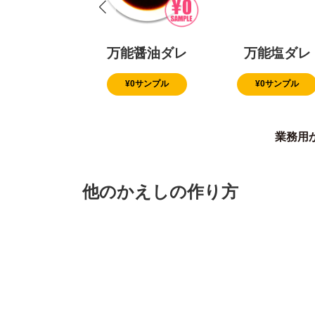
万能醤油ダレ
万能塩ダレ
¥0サンプル
¥0サンプル
業務用
他のかえしの作り方