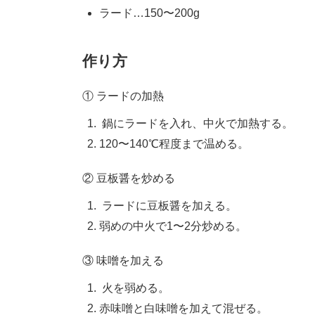
ラード…150〜200g
作り方
① ラードの加熱
鍋にラードを入れ、中火で加熱する。
120〜140℃程度まで温める。
② 豆板醤を炒める
ラードに豆板醤を加える。
弱めの中火で1〜2分炒める。
③ 味噌を加える
火を弱める。
赤味噌と白味噌を加えて混ぜる。