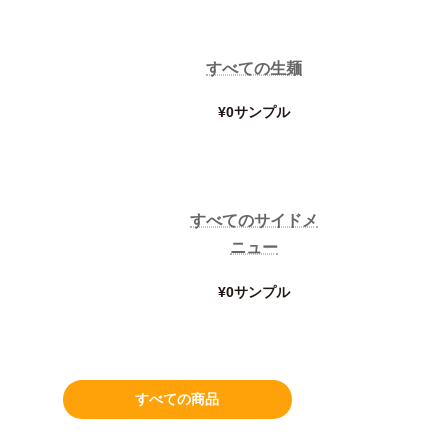
すべての生麺
担々麺のタレ
¥0サンプル
¥0サンプル
すべてのサイドメ
ニュー
¥0サンプル
すべての商品