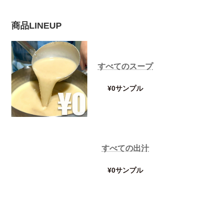
商品LINEUP
すべてのスープ
¥0サンプル
すべての出汁
¥0サンプル