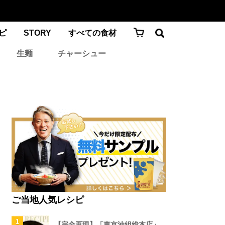
ピ
STORY
すべての食材
生麺
チャーシュー
ご当地人気レシピ