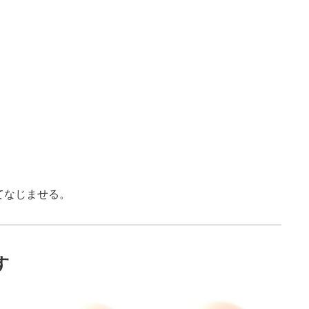
てなじませる。
す