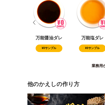
万能醤油ダレ
万能塩ダレ
¥0サンプル
¥0サンプル
業務用
他のかえしの作り方