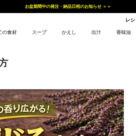
お盆期間中の発注・納品日程のお知らせ ＞＞
レシ
ての食材
スープ
かえし
出汁
香味油
方