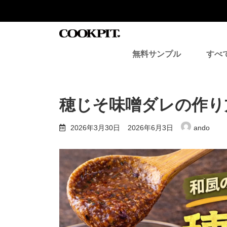
コ
ナ
ン
ビ
テ
ゲ
ン
ー
ツ
シ
無料サンプル
すべ
へ
ョ
ス
ン
キ
に
ッ
移
プ
動
穂じそ味噌ダレの作り
最
2026年3月30日
2026年6月3日
ando
終
更
新
日
時
: