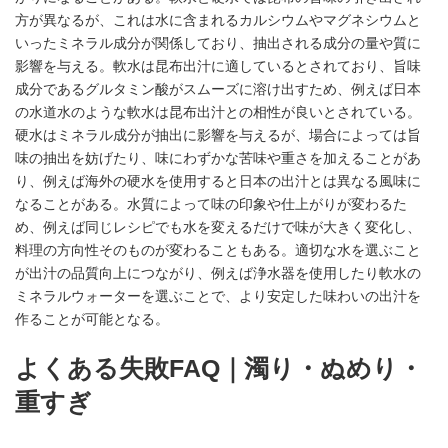
方が異なるが、これは水に含まれるカルシウムやマグネシウムと
いったミネラル成分が関係しており、抽出される成分の量や質に
影響を与える。軟水は昆布出汁に適しているとされており、旨味
成分であるグルタミン酸がスムーズに溶け出すため、例えば日本
の水道水のような軟水は昆布出汁との相性が良いとされている。
硬水はミネラル成分が抽出に影響を与えるが、場合によっては旨
味の抽出を妨げたり、味にわずかな苦味や重さを加えることがあ
り、例えば海外の硬水を使用すると日本の出汁とは異なる風味に
なることがある。水質によって味の印象や仕上がりが変わるた
め、例えば同じレシピでも水を変えるだけで味が大きく変化し、
料理の方向性そのものが変わることもある。適切な水を選ぶこと
が出汁の品質向上につながり、例えば浄水器を使用したり軟水の
ミネラルウォーターを選ぶことで、より安定した味わいの出汁を
作ることが可能となる。
よくある失敗FAQ｜濁り・ぬめり・
重すぎ