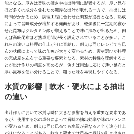
能となる。厚みは旨味の濃さや抽出時間に影響するが、厚い昆布
ほど多くの成分を含むため濃厚な出汁が取れる一方で、抽出には
時間がかかるため、調理工程に合わせた調整が必要となる。熟成
によって旨味成分が増加する傾向があり、乾燥後に一定期間寝か
せた昆布はグルタミン酸が増えることで味に深みが出るため、例
えば高級昆布ほど熟成期間が長く設定されていることが多い。こ
れらの違いは料理の仕上がりに直結し、例えば同じレシピでも昆
布の状態によって味の印象が大きく変わるため、素材選びが料理
の完成度を左右する重要な要素となる。素材の特性を理解するこ
とが出汁作りの精度を高めるが、例えば用途に応じて薄い昆布と
厚い昆布を使い分けることで、狙った味を再現しやすくなる。
水質の影響｜軟水・硬水による抽出
の違い
出汁作りにおいて水質は味に大きな影響を与える重要な要素であ
るが、使用する水の成分によって旨味の抽出効率や味のバランス
が変わるため、例えば同じ昆布でも水質が異なると全く違う仕上
がりになることがある。軟水と硬水では昆布の旨味の引き出され