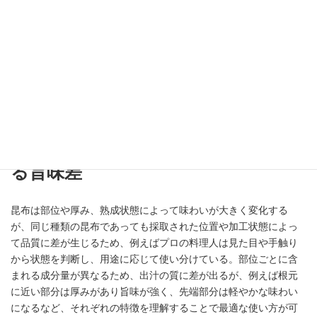
時間で軽やかな出汁を作るといった調整が有効である。料理の種
類によって最適な設定は異なるが、例えば素材の味を引き立てた
い場合には控えめな抽出、旨味を前面に出したい場合にはやや強
めの抽出にするなど、目的に応じた使い分けが重要となる。微調
整を繰り返すことが安定した味づくりにつながり、例えば同じレ
シピでも昆布の状態や季節によって微妙に条件を変えることで、
常に最適な風味を維持することが可能となる。
素材の違い｜部位・厚み・熟成によ
る旨味差
昆布は部位や厚み、熟成状態によって味わいが大きく変化する
が、同じ種類の昆布であっても採取された位置や加工状態によっ
て品質に差が生じるため、例えばプロの料理人は見た目や手触り
から状態を判断し、用途に応じて使い分けている。部位ごとに含
まれる成分量が異なるため、出汁の質に差が出るが、例えば根元
に近い部分は厚みがあり旨味が強く、先端部分は軽やかな味わい
になるなど、それぞれの特徴を理解することで最適な使い方が可