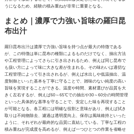
うになるため、経験の積み重ねが非常に重要となる。
まとめ｜濃厚で力強い旨味の羅臼昆
布出汁
羅臼昆布出汁は濃厚で力強い旨味を持つ点が最大の特徴である
が、この特徴は単に昆布の種類によるものだけでなく、抽出方法
や工程管理によってさらに引き出されるため、例えば同じ昆布で
も扱い方によって味に大きな差が生まれる。その味わいは適切な
工程管理によって引き出されるが、例えば水出しや低温抽出、温
度制御といった基本を丁寧に守ることで、雑味のない純度の高い
旨味を実現することができる。温度や時間、素材選びが品質を大
きく左右するが、例えば60～65℃での抽出や30～60分の時間管理
といった具体的な基準を守ることで、安定した味を再現すること
が可能となる。各工程には明確な役割と意味があり、例えば拭き
取りは不純物除去、濾過は透明度向上、保存は風味維持といった
ように、それぞれが最終的な品質に直結している。丁寧な工程の
積み重ねが完成度を高めるが、例えば一つひとつの作業を省略せ