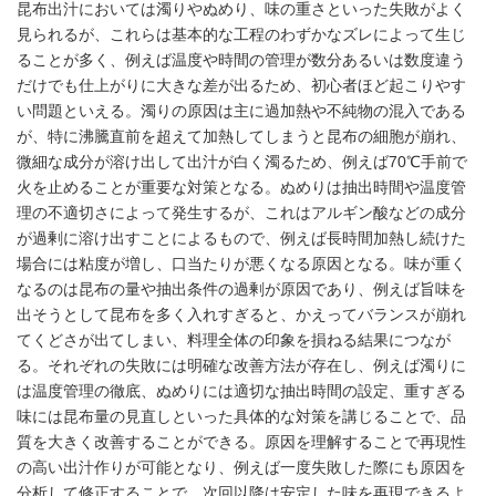
昆布出汁においては濁りやぬめり、味の重さといった失敗がよく
見られるが、これらは基本的な工程のわずかなズレによって生じ
ることが多く、例えば温度や時間の管理が数分あるいは数度違う
だけでも仕上がりに大きな差が出るため、初心者ほど起こりやす
い問題といえる。濁りの原因は主に過加熱や不純物の混入である
が、特に沸騰直前を超えて加熱してしまうと昆布の細胞が崩れ、
微細な成分が溶け出して出汁が白く濁るため、例えば70℃手前で
火を止めることが重要な対策となる。ぬめりは抽出時間や温度管
理の不適切さによって発生するが、これはアルギン酸などの成分
が過剰に溶け出すことによるもので、例えば長時間加熱し続けた
場合には粘度が増し、口当たりが悪くなる原因となる。味が重く
なるのは昆布の量や抽出条件の過剰が原因であり、例えば旨味を
出そうとして昆布を多く入れすぎると、かえってバランスが崩れ
てくどさが出てしまい、料理全体の印象を損ねる結果につなが
る。それぞれの失敗には明確な改善方法が存在し、例えば濁りに
は温度管理の徹底、ぬめりには適切な抽出時間の設定、重すぎる
味には昆布量の見直しといった具体的な対策を講じることで、品
質を大きく改善することができる。原因を理解することで再現性
の高い出汁作りが可能となり、例えば一度失敗した際にも原因を
分析して修正することで、次回以降は安定した味を再現できるよ