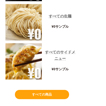
すべての生麺
¥0サンプル
すべてのサイドメ
ニュー
¥0サンプル
すべての商品