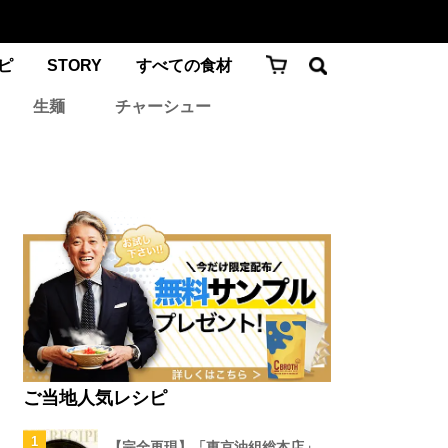
ピ
STORY
すべての食材
生麺
チャーシュー
ご当地人気レシピ