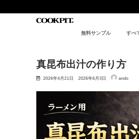
コ
ナ
ン
ビ
テ
ゲ
ン
ー
ツ
シ
無料サンプル
すべ
へ
ョ
ス
ン
キ
に
ッ
移
プ
動
真昆布出汁の作り方
最
2026年4月21日
2026年6月3日
ando
終
更
新
日
時
: