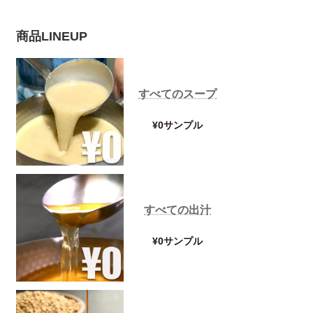
商品LINEUP
すべてのスープ
¥0サンプル
すべての出汁
¥0サンプル