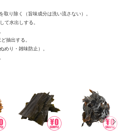
を取り除く（旨味成分は洗い流さない）。
浸して水出しする。
。
分ほど抽出する。
（ぬめり・雑味防止）。
。