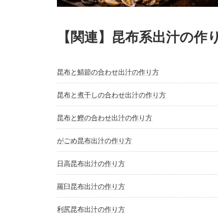
【関連】昆布系出汁の作
昆布と鯖節の合わせ出汁の作り方
昆布と煮干しの合わせ出汁の作り方
昆布と鰹の合わせ出汁の作り方
がごめ昆布出汁の作り方
日高昆布出汁の作り方
羅臼昆布出汁の作り方
利尻昆布出汁の作り方