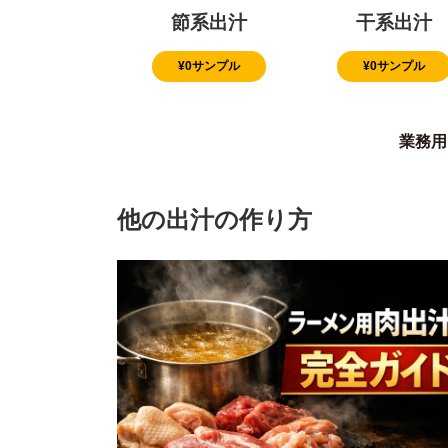
節系出汁
干系出汁
¥0サンプル
¥0サンプル
業務用
他の出汁の作り方