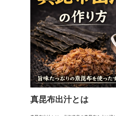
真昆布出汁とは